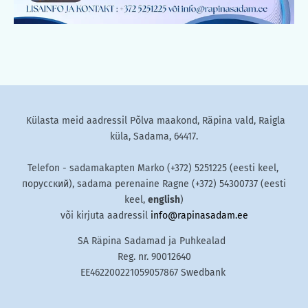
Külasta meid aadressil Põlva maakond, Räpina vald, Raigla
küla, Sadama, 64417.
Telefon - sadamakapten Marko (+372) 5251225 (eesti keel,
порусский), sadama perenaine Ragne (+372) 54300737 (eesti
keel,
english
)
või kirjuta aadressil
info@rapinasadam.ee
SA Räpina Sadamad ja Puhkealad
Reg. nr. 90012640
EE462200221059057867 Swedbank