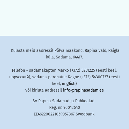
Külasta meid aadressil Põlva maakond, Räpina vald, Raigla
küla, Sadama, 64417.
Telefon - sadamakapten Marko (+372) 5251225 (eesti keel,
порусский), sadama perenaine Ragne (+372) 54300737 (eesti
keel,
english
)
või kirjuta aadressil
info@rapinasadam.ee
SA Räpina Sadamad ja Puhkealad
Reg. nr. 90012640
EE462200221059057867 Swedbank